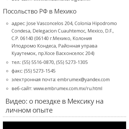
Посольство РФ в Мехико
адрес: Jose Vasconcelos 204, Colonia Hipodromo
Condesa, Delegacion Cuauhtemoc, Mexico, D.F.,
C.P. 06140 (06140 г.Мехико, Колония
Иподромо Кондеса, Районная управа
Куаутемок, пр.Хосе Васконселос 204)
тел.: (55) 5516-0870, (55) 5273-1305
факс: (55) 5273-1545
электронная почта: embrumex@yandex.com
веб-сайт: www.embrumex.com.mx/ru.html
Видео: о поездке в Мексику на
личном опыте