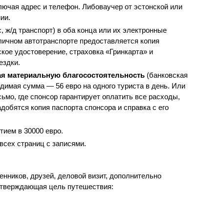
лючая адрес и телефон. Либоваучер от эстонской или
ии.
, ж/д транспорт) в оба конца или их электронные
личном автотранспорте предоставляется копия
ское удостоверение, страховка «Гринкарта» и
ездки.
я материальную благосостоятельность
(банковская
димая сумма — 56 евро на одного туриста в день. Или
ьмо, где спонсор гарантирует оплатить все расходы,
добятся копия паспорта спонсора и справка с его
тием в 30000 евро.
всех страниц с записями.
нников, друзей, деловой визит, дополнительно
дтверждающая цель путешествия: