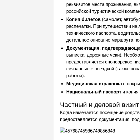
реквизитов места проживания, вк
российской туристической компан
Копия билетов
(самолет, автобус
распечатки. При путешествии на 
технического паспорта, водитель
детальное описание маршрута по
Документация, подтверждающа
выписка, дорожные чеки). Необхо
предоставляется спонсорское пис
связанные с поездкой (также пона
работы).
Медицинская страховка
с покры
Национальный паспорт
и копия 
Частный и деловой визит
Когда намечается посещение родстве
предоставляется документация, по