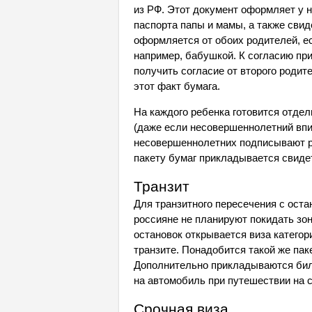
из РФ. Этот документ оформляет у 
паспорта папы и мамы, а также свид
оформляется от обоих родителей, е
например, бабушкой. К согласию пр
получить согласие от второго роди
этот факт бумага.
На каждого ребенка готовится отдел
(даже если несовершеннолетний впис
несовершеннолетних подписывают ро
пакету бумаг прикладывается свидет
Транзит
Для транзитного пересечения с оста
россияне не планируют покидать зо
остановок открывается виза категор
транзите. Понадобится такой же пак
Дополнительно прикладываются биле
на автомобиль при путешествии на 
Срочная виза