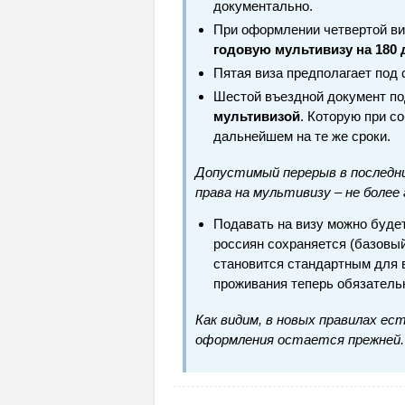
документально.
При оформлении четвертой ви
годовую мультивизу на 180 
Пятая виза предполагает под
Шестой въездной документ п
мультивизой
. Которую при с
дальнейшем на те же сроки.
Допустимый перерыв в последни
права на мультивизу – не более 
Подавать на визу можно будет
россиян сохраняется (базовый
становится стандартным для в
проживания теперь обязательн
Как видим, в новых правилах ес
оформления остается прежней. 