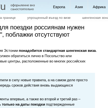
Европа
Азия
Африка
на границе
упрощенный въезд по визе
шенгенская зон
для поездки россиянам нужен
", поблажки отсутствуют
ния Эстонии
понадобится стандартная шенгенская виза
.
олжен обратиться лично в Посольство или
овые центры, расположенные во многих российских
пили в силу новые правила, а на самом деле просто
чередь сроков действия вновь выдающихся
енты впервые, а также во второй и третий раз –
ть
только на даты поездки
подтвержденные