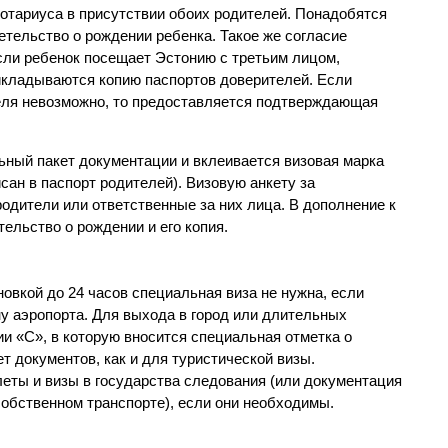
нотариуса в присутствии обоих родителей. Понадобятся
етельство о рождении ребенка. Такое же согласие
сли ребенок посещает Эстонию с третьим лицом,
икладываются копию паспортов доверителей. Если
теля невозможно, то предоставляется подтверждающая
ьный пакет документации и вклеивается визовая марка
ан в паспорт родителей). Визовую анкету за
дители или ответственные за них лица. В дополнение к
ельство о рождении и его копия.
новкой до 24 часов специальная виза не нужна, если
ну аэропорта. Для выхода в город или длительных
ии «С», в которую вносится специальная отметка о
ет документов, как и для туристической визы.
ты и визы в государства следования (или документация
собственном транспорте), если они необходимы.